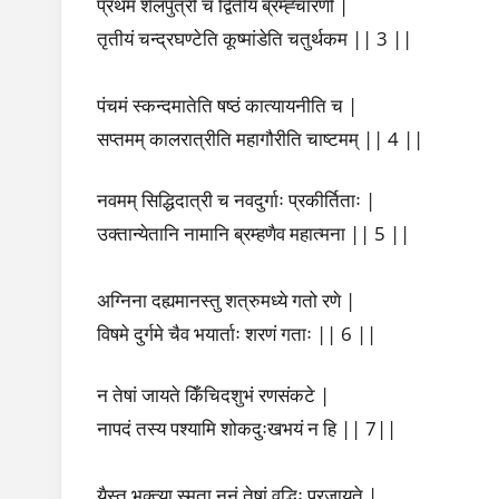
प्रथमं शैलपुत्री च द्वितीयं ब्रम्ह्चारणी |
तृतीयं चन्द्रघण्टेति कूष्मांडेति चतुर्थकम || 3 ||
पंचमं स्कन्दमातेति षष्ठं कात्यायनीति च |
सप्तमम् कालरात्रीति महागौरीति चाष्टमम् || 4 ||
नवमम् सिद्धिदात्री च नवदुर्गाः प्रकीर्तिताः |
उक्तान्येतानि नामानि ब्रम्हणैव महात्मना || 5 ||
अग्निना दह्यमानस्तु शत्रुमध्ये गतो रणे |
विषमे दुर्गमे चैव भयार्ताः शरणं गताः || 6 ||
Home
न तेषां जायते किँचिदशुभं रणसंकटे |
Search
नापदं तस्य पश्यामि शोकदुःखभयं न हि || 7||
Trending
Post-
Questions
यैस्तु भक्त्या स्मृता नूनं तेषां वृद्धिः प्रजायते |