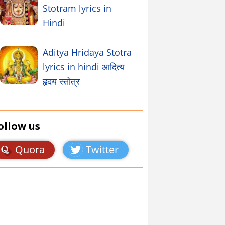
Stotram lyrics in
Hindi
Aditya Hridaya Stotra
lyrics in hindi आदित्य
हृदय स्तोत्र
ollow us
Quora
Twitter