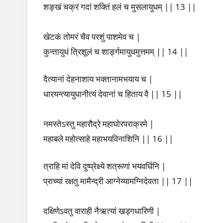
शङ्खं चक्रं गदां शक्तिं हलं च मुसलायुधम् || 13 ||
खेटकं तोमरं चैव परशुं पाशमेव च |
कुन्तायुधं त्रिशूलं च शार्ङ्गमायुधमुत्तमम् || 14 ||
दैत्यानां देहनाशाय भक्तानामभयाय च |
धारयन्त्यायुधानीत्यं देवानां च हिताय वै || 15 ||
नमस्तेऽस्तु महारौद्रे महाघोरपराक्रमे |
महाबले महोत्साहे महाभयविनाशिनि || 16 ||
त्राहि मां देवि दुष्प्रेक्ष्ये शत्रूणां भयवर्धिनि |
प्राच्यां रक्षतु मामैन्द्री आग्नेय्यामग्निदेवता || 17 ||
दक्षिणेऽवतु वाराही नैऋत्यां खड्गधारिणी |