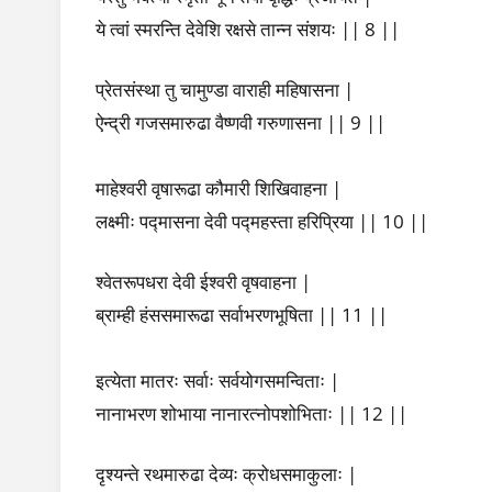
ये त्वां स्मरन्ति देवेशि रक्षसे तान्न संशयः || 8 ||
What
News and Opinion
प्रेतसंस्था तु चामुण्डा वाराही महिषासना |
are
ऐन्द्री गजसमारुढा वैष्णवी गरुणासना || 9 ||
About us
Pancha
माहेश्वरी वृषारूढा कौमारी शिखिवाहना |
Subscribe
Koshas
लक्ष्मीः पद्मासना देवी पद्महस्ता हरिप्रिया || 10 ||
or Five
श्वेतरूपधरा देवी ईश्वरी वृषवाहना |
Bodies?
ब्राम्ही हंससमारूढा सर्वाभरणभूषिता || 11 ||
इत्येता मातरः सर्वाः सर्वयोगसमन्विताः |
नानाभरण शोभाया नानारत्नोपशोभिताः || 12 ||
दृश्यन्ते रथमारुढा देव्यः क्रोधसमाकुलाः |