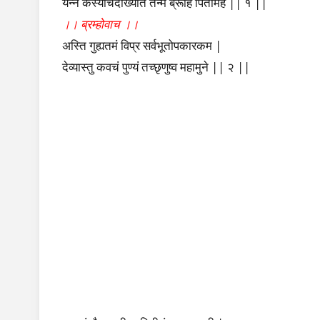
यन्न कस्यचिदाख्यातं तन्मे ब्रूहि पितामह || १ ||
।। ब्रम्होवाच ।।
अस्ति गुह्यतमं विप्र सर्वभूतोपकारकम |
देव्यास्तु कवचं पुण्यं तच्छृणुष्व महामुने || २ ||