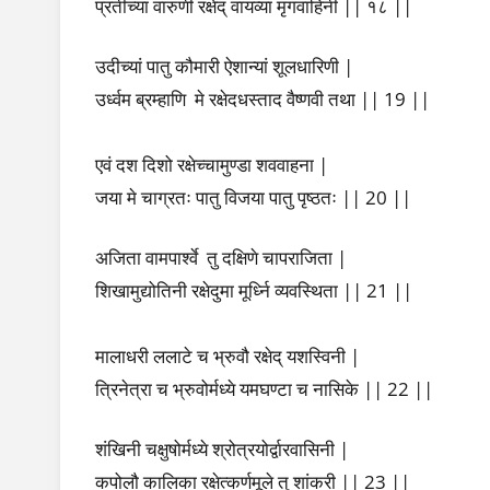
प्रतीच्यां वारुणी रक्षेद् वायव्यां मृगवाहिनी || १८ ||
उदीच्यां पातु कौमारी ऐशान्यां शूलधारिणी |
उर्ध्वम ब्रम्हाणि मे रक्षेदधस्ताद वैष्णवी तथा || 19 ||
एवं दश दिशो रक्षेच्चामुण्डा शववाहना |
जया मे चाग्रतः पातु विजया पातु पृष्ठतः || 20 ||
अजिता वामपार्श्वे तु दक्षिणे चापराजिता |
शिखामुद्योतिनी रक्षेदुमा मूर्ध्नि व्यवस्थिता || 21 ||
मालाधरी ललाटे च भ्रुवौ रक्षेद् यशस्विनी |
त्रिनेत्रा च भ्रुवोर्मध्ये यमघण्टा च नासिके || 22 ||
शंखिनी चक्षुषोर्मध्ये श्रोत्रयोर्द्वारवासिनी |
कपोलौ कालिका रक्षेत्कर्णमूले तु शांकरी || 23 ||