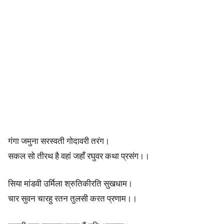
a
n
c
h
a
K
o
गंगा जमुना सरस्वती गोदावरी तरंग।
s
सकल सो तीरथ है वहां जहाँ रघुवर कथा प्रसंग।।
h
सिया मांडवी उर्मिला श्रुतिकीरति सुखधाम।
a
चार सुवन चारहु रतन तुलसी करत प्रणाम।।
s