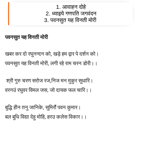
s
1. आवाहन दोहे
2. ध्याइये गणपति जगवंदन
t
3. पवनसुत यह विनती मोरी
-
पवनसुत यह विनती मोरी
W
खबर कर दो रघुनन्दन को, खड़े हम द्वार पे दर्शन को।
h
पवनसुत यह विनती मोरी, लगी रहे राम चरन डोरी।।
a
श्री गुरु चरण सरोज रज,निज मन मुकुर सुधारि।
t
वरनउं रघुवर विमल जस, जो दायक फल चारि।।
a
बुद्धि हीन तनु जानिके, सुमिरौं पवन कुमार।
r
बल बुधि विद्या देहु मोहि, हरउ कलेस विकार।।
e
P