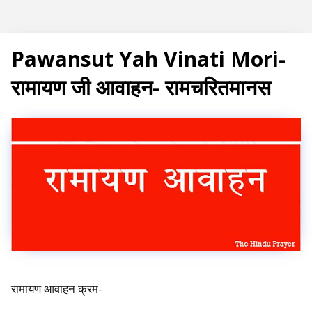
Subscribe
Pawansut Yah Vinati Mori-
रामायण जी आवाहन- रामचरितमानस
T
r
e
n
d
i
n
g
P
रामायण आवाहन क्रम-
o