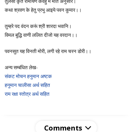
तुलसी कृत रामायण कवहु मैं मति अनुसार।
o
कथा श्रवण के हेतु प्रभु आइये पवन कुमार।।
r
तुम्हरे पद वंदन करूं श्री शारदा भवानि।
F
विमल बुद्धि वाणी ललित दीजो यह वरदान।।
i
पवनसुत यह विनती मोरी, लगी रहे राम चरन डोरी।।
v
अन्य सम्बंधित लेख-
e
संकट मोचन हनुमान अष्टक
B
हनुमान चालीसा अर्थ सहित
o
राम रक्षा स्तोत्र अर्थ सहित
d
i
Comments
e