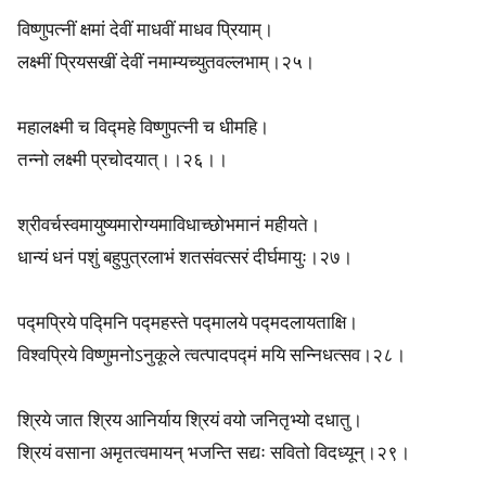
विष्णुपत्नीं क्षमां देवीं माधवीं माधव प्रियाम्।
लक्ष्मीं प्रियसखीं देवीं नमाम्यच्युतवल्लभाम्।२५।
महालक्ष्मी च विद्महे विष्णुपत्नी च धीमहि।
तन्नो लक्ष्मी प्रचोदयात्।।२६।।
श्रीवर्चस्वमायुष्यमारोग्यमाविधाच्छोभमानं महीयते।
धान्यं धनं पशुं बहुपुत्रलाभं शतसंवत्सरं दीर्घमायुः।२७।
पद्मप्रिये पद्मिनि पद्महस्ते पद्मालये पद्मदलायताक्षि।
विश्वप्रिये विष्णुमनोऽनुकूले त्वत्पादपद्मं मयि सन्निधत्सव।२८।
श्रिये जात श्रिय आनिर्याय श्रियं वयो जनितृभ्यो दधातु।
श्रियं वसाना अमृतत्वमायन् भजन्ति सद्यः सवितो विदध्यून्।२९।