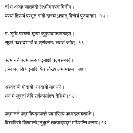
तां म आवह जातवेदो लक्ष्मीमनपगामिनीम।
यस्यां हिरण्यं प्रभूतं गावो दास्योऽश्र्वान् विन्देयं पुरुषान्हम्।१५।
यः शुचि प्रयतो भूत्वा जुहुयादाज्यमन्वहम्।
सूक्तं पञ्चदशार्चं च श्रीकामः सततं जपेत्।१६।
पद्मानने पद्म ऊरु पद्माक्षी पद्मसम्भवे।
तन्मे भजसि पद्माक्षि येन सौख्यं लभाम्यहम।१७।
अश्वदायी गोदायी धनदायी महाधने।
धनं मे जुषतां देवि सर्वकामांश्च देहि मे।१८।
पद्मानने पद्मविपद्मपत्रे पद्मप्रिये पद्मदलायताक्षि।
विश्वप्रिये विश्वमनोऽनुकूले त्वत्पादपद्मं मयिसन्निधत्सव।१९।