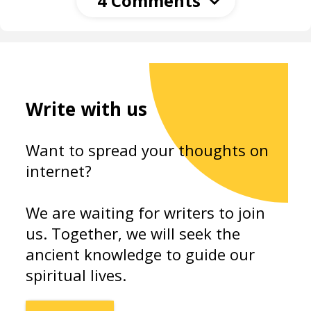
4 Comments
Anonymous
23 December 2022 at 04:56
You have Newark to Ahmedabad
Write with us
REPLY
S K Verma
8 October 2023 at 13:51
Want to spread your thoughts on
internet?
श्लोक १६: शुद्ध रूप "पञ्चदशर्चं" अथवा "पञ्चदशार्चं" (पञ्चदश
+अर्चं)
We are waiting for writers to join
Anonymous
us. Together, we will seek the
10 September 2024 at 10:15
ancient knowledge to guide our
तीसरे मंत्र में हस्तिनादप्रमोदिनीम्, छठे मंत्र में
spiritual lives.
अंतरायाश्चवाह्या एवं १२ वें मंत्र में नि च होगा
कृपया सुधार करें.