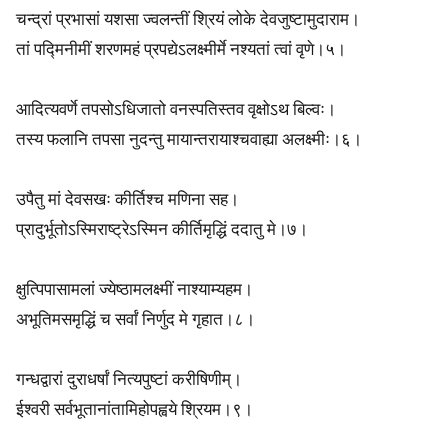
चन्द्रां प्रभासां यशसा ज्वलन्तीं श्रियं लोके देवजुष्टामुदाराम।
o
तां पद्मिनीमीं शरणमहं प्रपद्येऽलक्ष्मीर्मे नश्यतां त्वां वृणे।५।
r
F
आदित्यवर्णे तपसोऽधिजातो वनस्पतिस्तव वृक्षोऽथ बिल्वः।
तस्य फलानि तपसा नुदन्तु मायान्तरायाश्चवाह्या अलक्ष्मीः।६।
i
v
उपैतु मां देवसखः कीर्तिश्च मणिना सह।
प्रादुर्भूतोऽस्मिराष्ट्रेऽस्मिन कीर्तिमृद्धिं ददातु मे।७।
e
B
क्षुत्पिपासामलां ज्येष्ठामलक्ष्मीं नाश्याम्यहम।
o
अभूतिमसमृद्धिं च सर्वां निर्णुद मे गृहात।८।
d
गन्धद्वारां दुराधर्षां नित्यपुष्टां करीषिणीम्।
i
ईश्वरी सर्वभूतानांतामिहोपह्वये श्रियम।९।
e