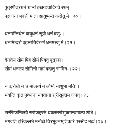
पुत्रपौत्रधनं धान्यं हस्त्यश्वादिगवे रथम्।
प्रजानां भवसी माता आयुष्मन्तं करोतु मे।२०।
धनमग्निर्धनं वायुर्धनं सूर्यो धनं वसुः।
धनमिन्द्रो वृहस्पतिर्वरुणं धनमस्तु मे।२१।
वैनतेय सोमं पिब सोमं पिबतु वृत्रहा।
सोमं धनस्य सोमिनो मह्यं ददातु सोमिनः।२२।
न क्रोधो न च मात्सर्य न लोभो नाशुभा मतिः।
भवन्ति कृत पुण्यानां भक्तानां श्रीसूक्तम जपत्।२३।
सरसिजनिलये सरोजहस्ते धवलतरांशुकगन्धमाल्य शोभे।
भगवति हरिवल्लभे मनोज्ञे त्रिभुवनभूतिकरि प्रसीद मह्यं।२४।