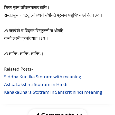
श्रिय एवैनं तच्छ्रियामादधाति।
सन्ततमृचा वषट्कृत्यं संधत्तं संधीयते प्रजया पशुभिः य एवं वेद।३०।
ॐ महादेव्यै च विद्महे विष्णुपत्न्यै च धीमहि।
तन्नो लक्ष्मी प्रचोदयात।३१।
ॐ शान्तिः शान्तिः शान्तिः।
Related Posts-
Siddha Kunjika Stotram with meaning
AshtaLakshmi Stotram in Hindi
KanakaDhara Stotram in Sanskrit hindi meaning