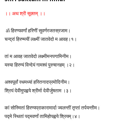
a
।। अथ श्री सूक्तम् ।।
n
c
ॐ हिरण्यवर्णां हरिणीं सुवर्णरजतस्रजाम।
चन्द्रां हिरण्मयीं लक्ष्मीं जातवेदो म आवह।१।
h
a
तां म आवह जातवेदो लक्ष्मीमनपगामिनीम।
यस्या हिरण्यं विन्देयं गामश्वं पुरुषानहम् ।२।
K
o
अश्वपूर्वां रथमध्यां हस्तिनादप्रमोदिनीम।
s
श्रियं देवीमुपह्वये श्रीर्मा देवीर्जुषताम ।३।
h
कां सोस्मितां हिरण्यप्राकारामार्दा ज्वलन्तीं तृप्तां तर्पयन्तीम।
a
पद्मे स्थितां पद्मवर्णां तामिहोपह्वये श्रियम्।४।
s