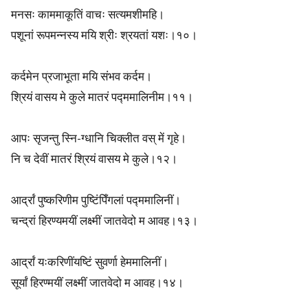
मनसः काममाकूतिं वाचः सत्यमशीमहि।
s
पशूनां रूपमन्नस्य मयि श्रीः श्रयतां यशः।१०।
?
कर्दमेन प्रजाभूता मयि संभव कर्दम।
श्रियं वासय मे कुले मातरं पद्ममालिनीम।११।
आपः सृजन्तु स्नि-ग्धानि चिक्लीत वस् में गृहे।
नि च देवीं मातरं श्रियं वासय मे कुले।१२।
आर्द्रां पुष्करिणीम पुष्टिंपिँगलां पद्ममालिनीं।
चन्द्रां हिरण्यमयीं लक्ष्मीं जातवेदो म आवह।१३।
आर्द्रां यःकरिणींयष्टिं सुवर्णा हेममालिनीं।
सूर्यां हिरण्मयीं लक्ष्मीं जातवेदो म आवह।१४।