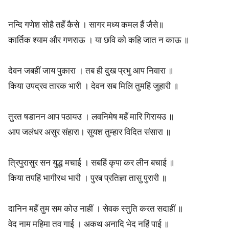
a
नन्दि गणेश सोहै तहँ कैसे । सागर मध्य कमल हैं जैसे॥
n
कार्तिक श्याम और गणराऊ । या छवि को कहि जात न काऊ ॥
c
देवन जबहीं जाय पुकारा । तब ही दुख प्रभु आप निवारा ॥
h
किया उपद्रव तारक भारी । देवन सब मिलि तुमहिं जुहारी ॥
a
K
तुरत षडानन आप पठायउ । लवनिमेष महँ मारि गिरायउ ॥
आप जलंधर असुर संहारा। सुयश तुम्हार विदित संसारा ॥
o
s
त्रिपुरासुर सन युद्ध मचाई । सबहिं कृपा कर लीन बचाई ॥
किया तपहिं भागीरथ भारी । पुरब प्रतिज्ञा तासु पुरारी ॥
h
a
दानिन महँ तुम सम कोउ नाहीं । सेवक स्तुति करत सदाहीं ॥
s
वेद नाम महिमा तव गाई । अकथ अनादि भेद नहिं पाई ॥