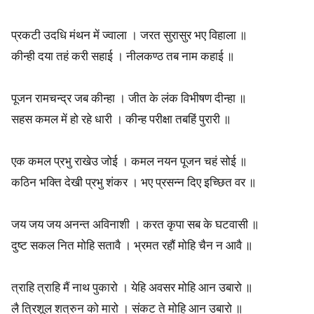
o
प्रकटी उदधि मंथन में ज्वाला । जरत सुरासुर भए विहाला ॥
r
कीन्ही दया तहं करी सहाई । नीलकण्ठ तब नाम कहाई ॥
F
पूजन रामचन्द्र जब कीन्हा । जीत के लंक विभीषण दीन्हा ॥
i
सहस कमल में हो रहे धारी । कीन्ह परीक्षा तबहिं पुरारी ॥
v
एक कमल प्रभु राखेउ जोई । कमल नयन पूजन चहं सोई ॥
e
कठिन भक्ति देखी प्रभु शंकर । भए प्रसन्न दिए इच्छित वर ॥
B
o
जय जय जय अनन्त अविनाशी । करत कृपा सब के घटवासी ॥
दुष्ट सकल नित मोहि सतावै । भ्रमत रहौं मोहि चैन न आवै ॥
d
i
त्राहि त्राहि मैं नाथ पुकारो । येहि अवसर मोहि आन उबारो ॥
e
लै त्रिशूल शत्रुन को मारो । संकट ते मोहि आन उबारो ॥