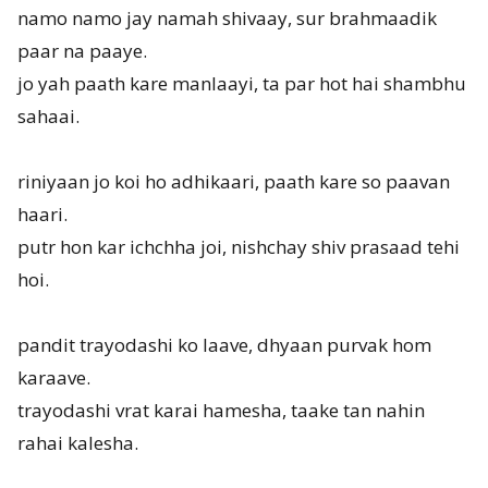
namo namo jay namah shivaay, sur brahmaadik
paar na paaye.
jo yah paath kare manlaayi, ta par hot hai shambhu
sahaai.
riniyaan jo koi ho adhikaari, paath kare so paavan
haari.
putr hon kar ichchha joi, nishchay shiv prasaad tehi
hoi.
pandit trayodashi ko laave, dhyaan purvak hom
karaave.
trayodashi vrat karai hamesha, taake tan nahin
rahai kalesha.