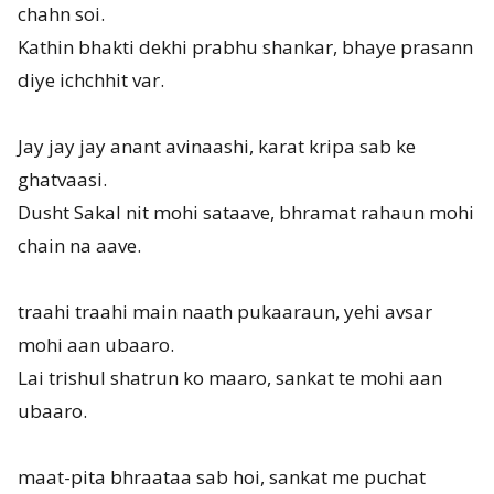
chahn soi.
Kathin bhakti dekhi prabhu shankar, bhaye prasann
diye ichchhit var.
Jay jay jay anant avinaashi, karat kripa sab ke
ghatvaasi.
Dusht Sakal nit mohi sataave, bhramat rahaun mohi
chain na aave.
traahi traahi main naath pukaaraun, yehi avsar
mohi aan ubaaro.
Lai trishul shatrun ko maaro, sankat te mohi aan
ubaaro.
maat-pita bhraataa sab hoi, sankat me puchat