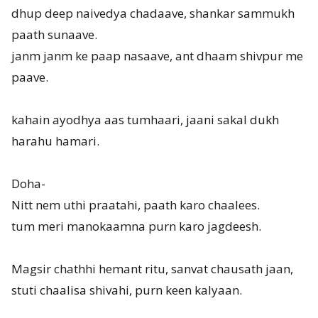
dhup deep naivedya chadaave, shankar sammukh
paath sunaave.
janm janm ke paap nasaave, ant dhaam shivpur me
paave.
kahain ayodhya aas tumhaari, jaani sakal dukh
harahu hamari.
Doha-
Nitt nem uthi praatahi, paath karo chaalees.
tum meri manokaamna purn karo jagdeesh.
Magsir chathhi hemant ritu, sanvat chausath jaan,
stuti chaalisa shivahi, purn keen kalyaan.