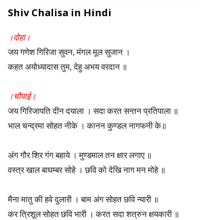
s
Shiv Chalisa in Hindi
t
।दोहा।
-
जय गणेश गिरिजा सुवन, मंगल मूल सुजान ।
कहत अयोध्यादास तुम, देहु अभय वरदान ॥
W
h
।चौपाई।
a
जय गिरिजापति दीन दयाला । सदा करत सन्तन प्रतिपाला ॥
भाल चन्द्रमा सोहत नीके । कानन कुण्डल नागफनी के॥
t
a
अंग गौर शिर गंग बहाये । मुण्डमाल तन क्षार लगाए ॥
वस्त्र खाल बाघम्बर सोहे । छवि को देखि नाग मन मोहे ॥
r
e
मैना मातु की हवे दुलारी । बाम अंग सोहत छवि न्यारी ॥
P
कर त्रिशूल सोहत छवि भारी । करत सदा शत्रुन क्षयकारी ॥