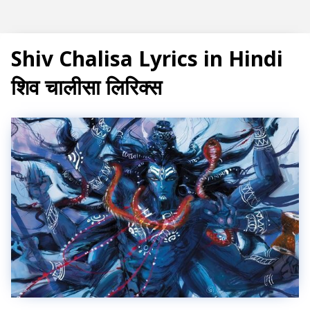
Subscribe
Shiv Chalisa Lyrics in Hindi
शिव चालीसा लिरिक्स
T
r
e
n
d
i
n
g
P
o